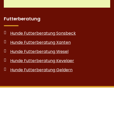
Futterberatung
Hunde Futterberatung Sonsbeck
Hunde Futterberatung Xanten
Hunde Futterberatung Wesel
Hunde Futterberatung Kevelaer
Hunde Futterberatung Geldern
Copyright © 2026 Equilogistik - Anja Hilgers
Sitemap
|
Impressum
|
Datenschutz
|
Cookie-Einstellungen