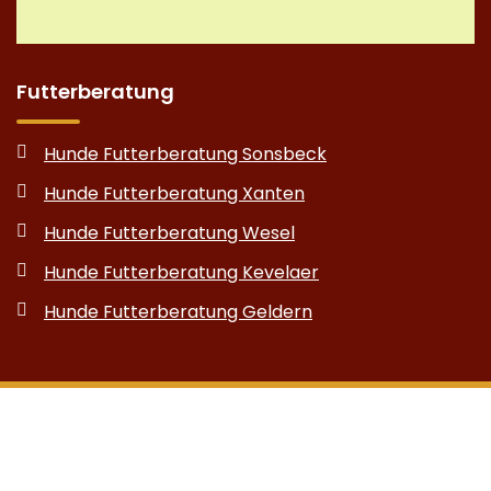
Futterberatung
Hunde Futterberatung Sonsbeck
Hunde Futterberatung Xanten
Hunde Futterberatung Wesel
Hunde Futterberatung Kevelaer
Hunde Futterberatung Geldern
Copyright © 2026 Equilogistik - Anja Hilgers
Sitemap
|
Impressum
|
Datenschutz
|
Cookie-Einstellungen